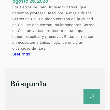
agosto 26, 2023
Los Cerros de Cali: Un tesoro natural que
debemos proteger Descubre la magia de los
Cerros de Cali En pleno corazón de la ciudad
de Cali, se encuentran los imponentes Cerros
de Cali, un verdadero tesoro natural que
debemos cuidar y preservar. Estos cerros son
un ecosistema único, hogar de una gran
diversidad de flora…
:
Leer más…
L
o
s
C
Búsqueda
e
r
S
r
e
o
a
s
r