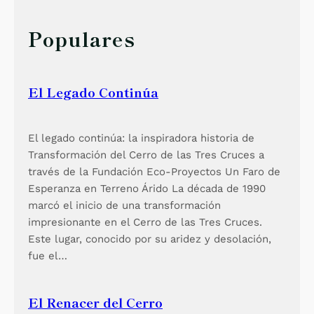
d
c
e
h
Populares
C
a
l
El Legado Continúa
i
El legado continúa: la inspiradora historia de
Transformación del Cerro de las Tres Cruces a
través de la Fundación Eco-Proyectos Un Faro de
Esperanza en Terreno Árido La década de 1990
marcó el inicio de una transformación
impresionante en el Cerro de las Tres Cruces.
Este lugar, conocido por su aridez y desolación,
fue el…
El Renacer del Cerro