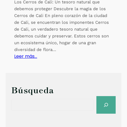
Los Cerros de Cali: Un tesoro natural que
debemos proteger Descubre la magia de los
Cerros de Cali En pleno corazón de la ciudad
de Cali, se encuentran los imponentes Cerros
de Cali, un verdadero tesoro natural que
debemos cuidar y preservar. Estos cerros son
un ecosistema único, hogar de una gran
diversidad de flora…
:
Leer más…
L
o
s
C
Búsqueda
e
r
S
r
e
o
a
s
r
d
c