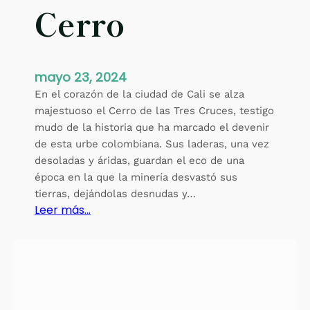
Cerro
mayo 23, 2024
En el corazón de la ciudad de Cali se alza
majestuoso el Cerro de las Tres Cruces, testigo
mudo de la historia que ha marcado el devenir
de esta urbe colombiana. Sus laderas, una vez
desoladas y áridas, guardan el eco de una
época en la que la minería desvastó sus
tierras, dejándolas desnudas y…
:
Leer más…
E
l
R
e
n
a