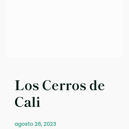
c
e
r
d
e
l
C
e
r
r
o
Los Cerros de
Cali
agosto 26, 2023