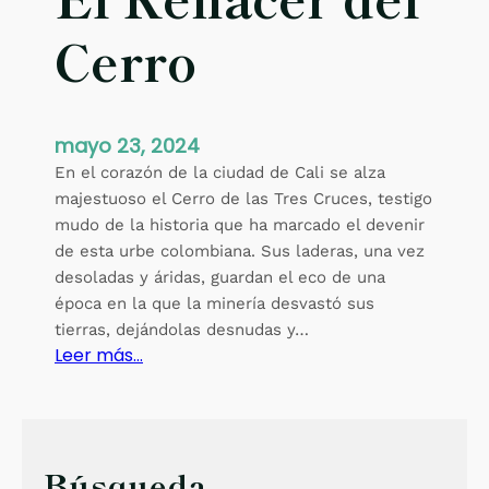
Cerro
mayo 23, 2024
En el corazón de la ciudad de Cali se alza
majestuoso el Cerro de las Tres Cruces, testigo
mudo de la historia que ha marcado el devenir
de esta urbe colombiana. Sus laderas, una vez
desoladas y áridas, guardan el eco de una
época en la que la minería desvastó sus
tierras, dejándolas desnudas y…
:
Leer más…
E
l
R
e
Búsqueda
n