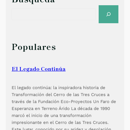
a
S
c
e
e
a
r
r
d
c
e
h
Populares
l
C
e
El Legado Continúa
r
r
o
El legado continúa: la inspiradora historia de
Transformación del Cerro de las Tres Cruces a
través de la Fundación Eco-Proyectos Un Faro de
Esperanza en Terreno Árido La década de 1990
marcó el inicio de una transformación
impresionante en el Cerro de las Tres Cruces.
Este lugar, conocido por su aridez y desolación,